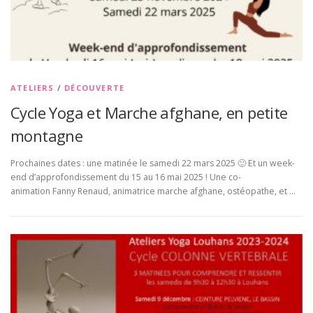
ATELIERS
/
DÉCOUVERTE
Cycle Yoga et Marche afghane, en petite
montagne
Prochaines dates : une matinée le samedi 22 mars 2025 🙂 Et un week-
end d’approfondissement du 15 au 16 mai 2025 ! Une co-
animation Fanny Renaud, animatrice marche afghane, ostéopathe, et …