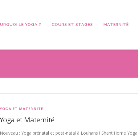
URQUOI LE YOGA ?
COURS ET STAGES
MATERNITÉ
YOGA ET MATERNITÉ
Yoga et Maternité
Nouveau : Yoga prénatal et post-natal à Louhans ! ShantiHome Yog